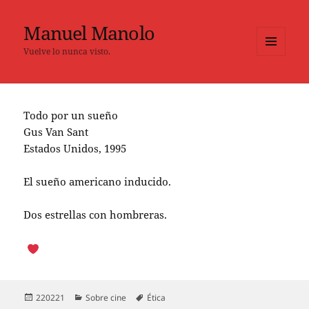
Manuel Manolo
Vuelve lo nunca visto.
MENÚ
Y
WIDGETS
Todo por un sueño
Gus Van Sant
Estados Unidos, 1995
El sueño americano inducido.
Dos estrellas con hombreras.
Publicado
Categorías
Etiquetas
220221
Sobre cine
Ética