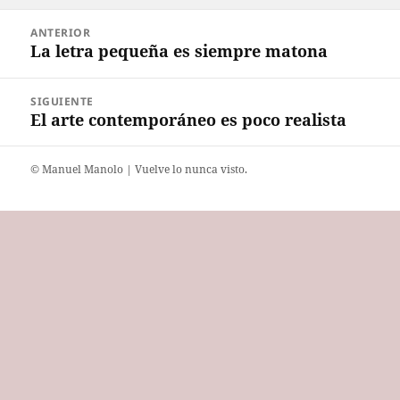
el
Navegación
ANTERIOR
de
La letra pequeña es siempre matona
Entrada
entradas
anterior:
SIGUIENTE
El arte contemporáneo es poco realista
Entrada
siguiente:
©️ Manuel Manolo | Vuelve lo nunca visto.