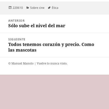
Publicado
Categorías
Etiquetas
220610
Sobre cine
Ética
el
Navegación
ANTERIOR
de
Sólo sube el nivel del mar
Entrada
entradas
anterior:
SIGUIENTE
Todos tenemos corazón y precio. Como
Entrada
las mascotas
siguiente:
©️ Manuel Manolo | Vuelve lo nunca visto.