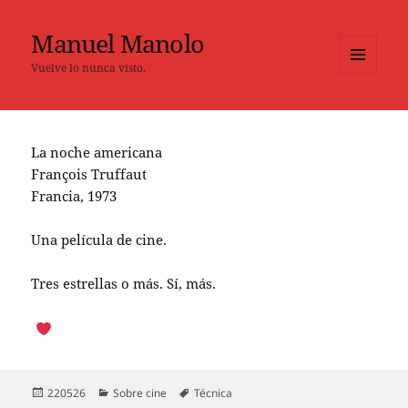
Manuel Manolo
Vuelve lo nunca visto.
MENÚ
Y
WIDGETS
La noche americana
François Truffaut
Francia, 1973
Una película de cine.
Tres estrellas o más. Sí, más.
Publicado
Categorías
Etiquetas
220526
Sobre cine
Técnica