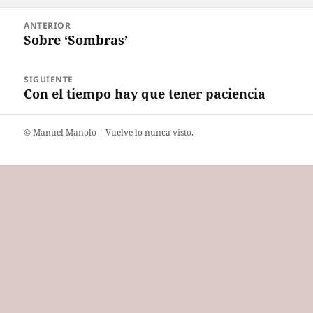
el
Navegación
ANTERIOR
de
Sobre ‘Sombras’
Entrada
entradas
anterior:
SIGUIENTE
Con el tiempo hay que tener paciencia
Entrada
siguiente:
©️ Manuel Manolo | Vuelve lo nunca visto.