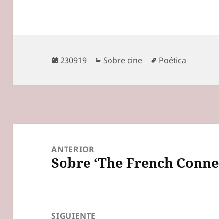
Publicado
Categorías
Etiquetas
230919
Sobre cine
Poética
el
Navegación
de
ANTERIOR
Sobre ‘The French Conne
entradas
Entrada
anterior:
SIGUIENTE