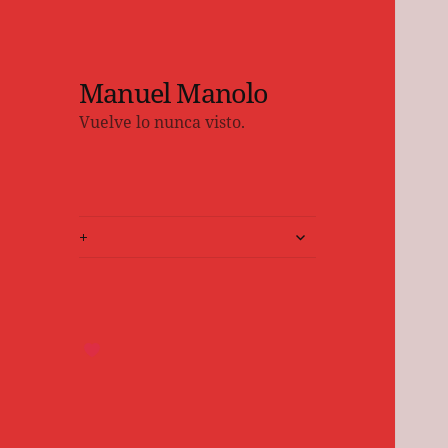
Manuel Manolo
Vuelve lo nunca visto.
expande
+
el
menú
inferior