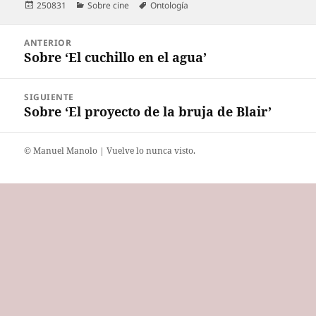
Publicado
Categorías
Etiquetas
250831
Sobre cine
Ontología
el
Navegación
ANTERIOR
de
Sobre ‘El cuchillo en el agua’
Entrada
entradas
anterior:
SIGUIENTE
Sobre ‘El proyecto de la bruja de Blair’
Entrada
siguiente:
©️ Manuel Manolo | Vuelve lo nunca visto.