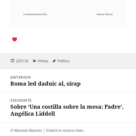
Publicado
Categorías
Etiquetas
220130
Viñeta
Política
el
Navegación
ANTERIOR
de
Roma led daduic al, sírap
Entrada
entradas
anterior:
SIGUIENTE
Sobre ‘Una costilla sobre la mesa: Padre’,
Entrada
Angélica Liddell
siguiente:
©️ Manuel Manolo | Vuelve lo nunca visto.