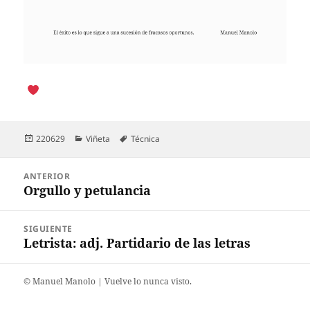
Publicado
Categorías
Etiquetas
220629
Viñeta
Técnica
el
Navegación
ANTERIOR
de
Orgullo y petulancia
Entrada
entradas
anterior:
SIGUIENTE
Letrista: adj. Partidario de las letras
Entrada
siguiente:
©️ Manuel Manolo | Vuelve lo nunca visto.