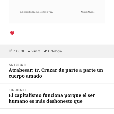
Publicado
Categorías
Etiquetas
230630
Viñeta
Ontología
el
Navegación
ANTERIOR
de
Atrabesar: tr. Cruzar de parte a parte un
Entrada
entradas
cuerpo amado
anterior:
SIGUIENTE
El capitalismo funciona porque el ser
Entrada
humano es más deshonesto que
siguiente: