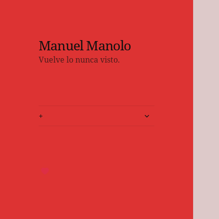
Manuel Manolo
Vuelve lo nunca visto.
expande
+
el
menú
inferior