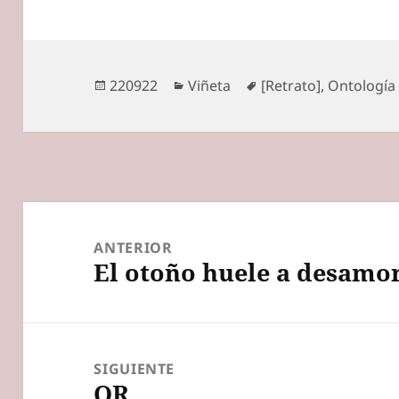
Publicado
Categorías
Etiquetas
220922
Viñeta
[Retrato]
,
Ontología
el
Navegación
de
ANTERIOR
El otoño huele a desamo
entradas
Entrada
anterior:
SIGUIENTE
QR
Entrada