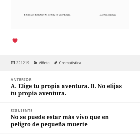
Publicado
Categorías
Etiquetas
221219
Viñeta
Crematística
el
Navegación
ANTERIOR
de
A. Elige tu propia aventura. B. No elijas
Entrada
entradas
tu propia aventura.
anterior:
SIGUIENTE
No se puede estar más vivo que en
Entrada
peligro de pequeña muerte
siguiente: