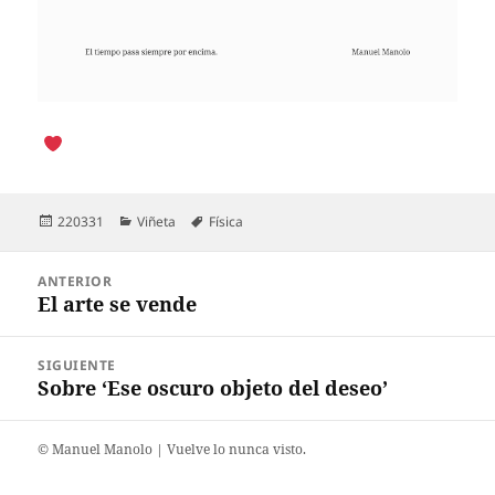
Publicado
Categorías
Etiquetas
220331
Viñeta
Física
el
Navegación
ANTERIOR
de
El arte se vende
Entrada
entradas
anterior:
SIGUIENTE
Sobre ‘Ese oscuro objeto del deseo’
Entrada
siguiente:
©️ Manuel Manolo | Vuelve lo nunca visto.