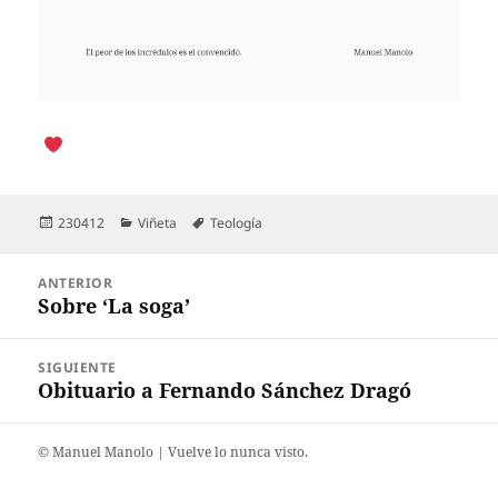
Publicado
Categorías
Etiquetas
230412
Viñeta
Teología
el
Navegación
ANTERIOR
de
Sobre ‘La soga’
Entrada
entradas
anterior:
SIGUIENTE
Obituario a Fernando Sánchez Dragó
Entrada
siguiente:
©️ Manuel Manolo | Vuelve lo nunca visto.