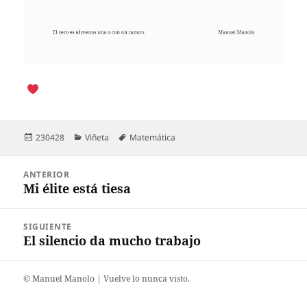
Publicado
Categorías
Etiquetas
230428
Viñeta
Matemática
el
Navegación
ANTERIOR
de
Mi élite está tiesa
Entrada
entradas
anterior:
SIGUIENTE
El silencio da mucho trabajo
Entrada
siguiente:
©️ Manuel Manolo | Vuelve lo nunca visto.