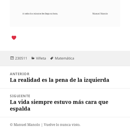
Publicado
Categorías
Etiquetas
230511
Viñeta
Matemática
el
Navegación
ANTERIOR
de
La realidad es la pena de la izquierda
Entrada
entradas
anterior:
SIGUIENTE
La vida siempre estuvo más cara que
Entrada
espalda
siguiente:
©️ Manuel Manolo | Vuelve lo nunca visto.